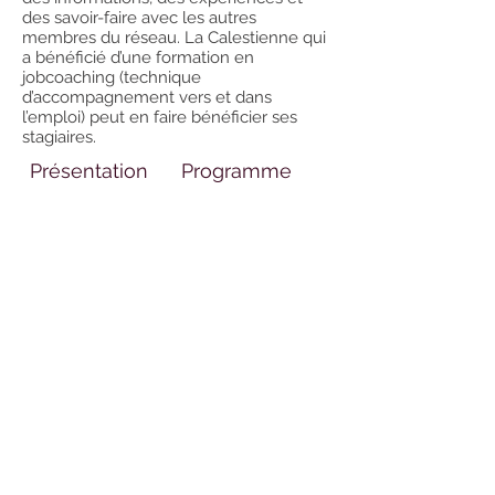
des savoir-faire avec les autres
membres du réseau. La Calestienne qui
a bénéficié d’une formation en
jobcoaching (technique
d’accompagnement vers et dans
l’emploi) peut en faire bénéficier ses
stagiaires.
Présentation
Programme
Formateurs
Organisation
Services offerts
Avec le soutien de la
Wallonie
la Calestienne
Faubourg Saint-Martin, 22