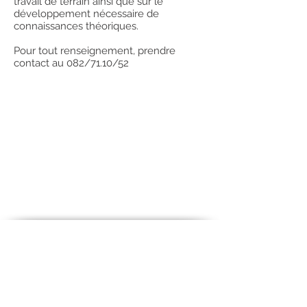
travail de terrain ainsi que sur le
développement nécessaire de
connaissances théoriques.
Pour tout renseignement, prendre
contact au 082/71.10/52
Avec le soutien de la
Wallonie
la Calestienne