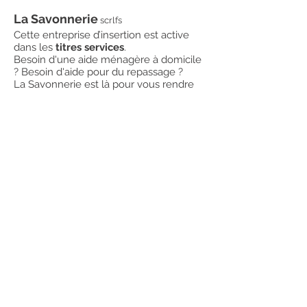
La Savonnerie
scrlfs
Cette entreprise d’insertion est active
dans les
titres services
.
Besoin d'une aide ménagère à domicile
? Besoin d'aide pour du repassage ?
La Savonnerie est là pour vous rendre
ces services, contactez les !
PLUS D'INFOS
Couleur Terre
scrlfs
Une entreprise du bâtiment spécialisée
en
ossature bois
et en
éco-costruction
.
Nouvelles constructions basse-énergie
ou passives, extensions,
transformations...
Couleur Terre et étroitement associé à
nos projets de la formation éco-
construction.
PLUS D'INFOS